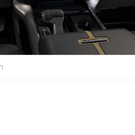
m
 inscrição Platinum.