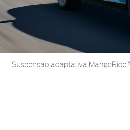
Suspensão adaptativa MangeRide
O Mustang Mach-E possui suspensão adaptativa M
comportamento da suspensão em tempo real.
Conforto, aderência em perfoamance em todas as c