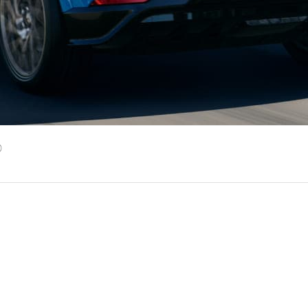
®
®
angeRide
que monitora as condições de rodagem 1000 v
ondições.