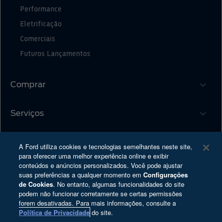
Performance
Eletrificação
Comerciais
Futuros Lançamentos
Comprar
Serviços
Monte o Seu
Ofertas
Sobre a Ford
®
Atualização SYNC
Concessionárias
A Ford utiliza cookies e tecnologias semelhantes neste site,
para oferecer uma melhor experiência online e exibir
Proprietários
Serviços Financeiros
conteúdos e anúncios personalizados. Você pode ajustar
Carreiras
suas preferências a qualquer momento em
Configurações
Tutoriais (Guia 360)
Plano Ford Sempre
de Cookies
. No entanto, algumas funcionalidades do site
Programa de Estágio
Recall
podem não funcionar corretamente se certas permissões
forem desativadas. Para mais informações, consulte a
Ford Enter
Ford Protect
Copyright © 2025 Ford Motor Company - Todos os direitos reservados
Política de Privacidade
do site.
Ford Global
Garantia Ford
Política de Privacidade