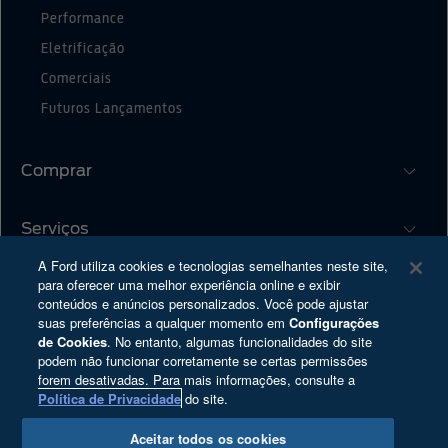
Performance
Eletrificação
Comerciais
Futuros Lançamentos
Comprar
Serviços
Monte o Seu
Ofertas
A Ford utiliza cookies e tecnologias semelhantes neste site,
para oferecer uma melhor experiência online e exibir
Sobre a Ford
®
Atualização SYNC
Concessionárias
conteúdos e anúncios personalizados. Você pode ajustar
suas preferências a qualquer momento em
Configurações
Proprietários
Serviços Financeiros
de Cookies
. No entanto, algumas funcionalidades do site
Carreiras
Tutoriais (Guia 360)
Plano Ford Sempre
podem não funcionar corretamente se certas permissões
forem desativadas. Para mais informações, consulte a
Programa de Estágio
Recall
Política de Privacidade
do site.
Ford Enter
Ford Protect
Copyright © 2025 Ford Motor Company - Todos os direitos reservados
Aceitar todos os cookies
Ford Global
Garantia Ford
Política de Privacidade