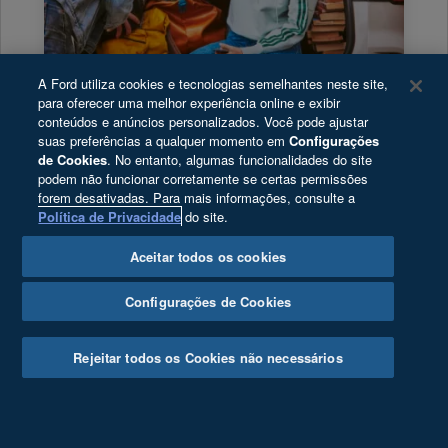
A Ford utiliza cookies e tecnologias semelhantes neste site,
para oferecer uma melhor experiência online e exibir
conteúdos e anúncios personalizados. Você pode ajustar
suas preferências a qualquer momento em
Configurações
Proprietários
de Cookies
. No entanto, algumas funcionalidades do site
podem não funcionar corretamente se certas permissões
forem desativadas. Para mais informações, consulte a
Acesse todas as informações mais
Política de Privacidade
do site.
importantes sobre o seu Ford.
Aceitar todos os cookies
Configurações de Cookies
Rejeitar todos os Cookies não necessários
Clique aqui