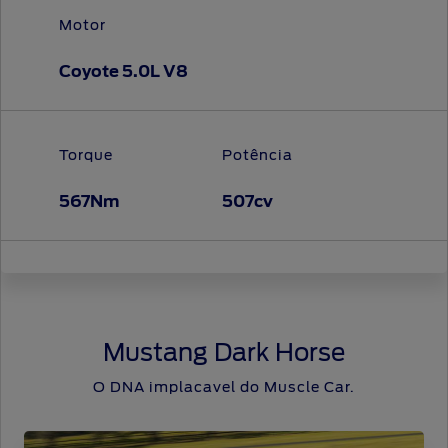
Motor
Coyote 5.0L V8
Torque
Potência
567Nm
507cv
Mustang Dark Horse
O DNA implacavel do Muscle Car.