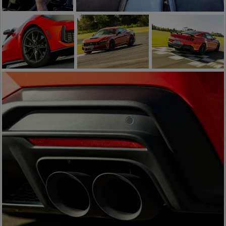
Horse
Tecnologia
Bancos Esportivos em Couro e
para Piloto
Suede
Rodas de 19
Performance
Diferencial
polegadas
de Pista
Traseiro
TORSEN