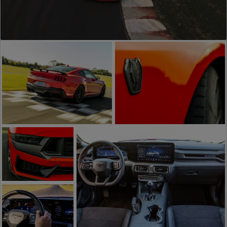
Performance
Emblema Exclusivo
Incomparável
Dark Horse
Design
Icônico Dark