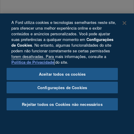
A Ford utiliza cookies e tecnologias semelhantes neste site,
para oferecer uma melhor experiência online e exibir
conteúdos e anúncios personalizados. Você pode ajustar
suas preferências a qualquer momento em
Configurações
TEXTO LEGAL
de Cookies
. No entanto, algumas funcionalidades do site
podem não funcionar corretamente se certas permissões
forem desativadas. Para mais informações, consulte a
Política de Privacidade
do site.
Redes Sociais
Aceitar todos os cookies
Sugestões
Configurações de Cookies
Veículos
Rejeitar todos os Cookies não necessários
Picapes
SUVs