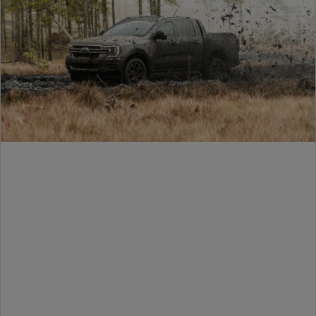
veículo
Conectividade via aplicativo
app Ford
Concierge proativo -
Monitoramento Preventivo
Inteligente