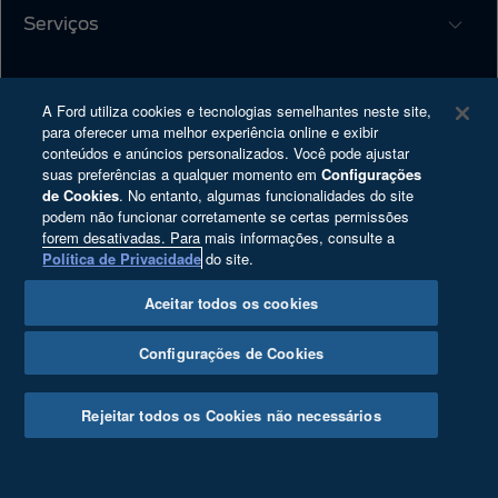
Serviços
Monte o Seu
Ofertas
Sobre a Ford
®
Atualização SYNC
Concessionárias
A Ford utiliza cookies e tecnologias semelhantes neste site,
Proprietários
Serviços Financeiros
para oferecer uma melhor experiência online e exibir
conteúdos e anúncios personalizados. Você pode ajustar
Carreiras
Tutoriais (Guia 360)
Plano Ford Sempre
suas preferências a qualquer momento em
Configurações
Programa de Estágio
de Cookies
. No entanto, algumas funcionalidades do site
Recall
podem não funcionar corretamente se certas permissões
Ford Enter
Ford Protect
Copyright © 2025 Ford Motor Company - Todos os direitos reservados
forem desativadas. Para mais informações, consulte a
Política de Privacidade
do site.
Ford Global
Garantia Ford
Política de Privacidade
Notícias
App Ford
Aceitar todos os cookies
Direitos do Titular
Segurança Veicular
Blindagem Certificada
Ford Motor Company Brasil Ltda.; CNPJ:
Configurações de Cookies
Fale Conosco
Assistência de Emergência
03.470.727/0004-73; Av. Dr. Cardoso de Melo, n°
Relatório de transparência e igualdade salarial
Revisões Ford
1.336, Térreo, Vila Olímpia, São Paulo/SP – CEP
Rejeitar todos os Cookies não necessários
04548-004.
Cartões de Resgate
Agende seu Serviço
Cookie Settings
Reparador Ford
Desacelere. Seu bem maior é a vida.
Serviço Leva e Traz