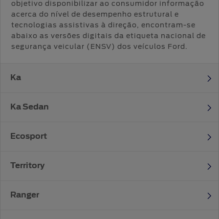
objetivo disponibilizar ao consumidor informação
acerca do nível de desempenho estrutural e
tecnologias assistivas à direção, encontram-se
abaixo as versões digitais da etiqueta nacional de
segurança veicular (ENSV) dos veículos Ford.
Ka
KA S 1.0
Ka Sedan
KA SE 1.0
KA SEDAN SE 1.0
Ecosport
KA SE PLUS 1.0
KA SEDAN SE 1.5 MT
ECOSPORT SE 1.5 MT
Territory
KA SE PLUS 1.5 MT
KA SEDAN SE PLUS 1.0
ECOSPORT SE 1.5 AT
SEL 1.5 TURBO ECOBOOST GTDI
Ranger
KA SE PLUS 1.5 AT
KA SEDAN SE PLUS 1.5 MT
ECOSPORT SE DIRECT 1.5 AT
RANGER XL CABINE SIMPLES 2.2 4X4