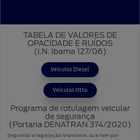
Proprietários
Protect
Menu
App
Criar
Ford
Ford
Acessórios
uma
Tutoriais
Credit
Garantia
conta
(Guia
Ford
Assistência
360)
TABELA DE VALORES DE
Plano
de
Recuperar
Ford
Peças
Emergência
OPACIDADE E RUÍDOS
senha
Serviço
Sempre
Ford
(I.N. Ibama 127/06)
Leva e
Applink™
Traz
Veículos Diesel
Atualização
Revisões
SYNC
®
Ford
Veículos Otto
Agende
Programa de rotulagem veicular
seu
Serviço
de segurança
(Portaria DENATRAN 374/2020)
Manuais
Seguindo a legislação brasileira, que tem por