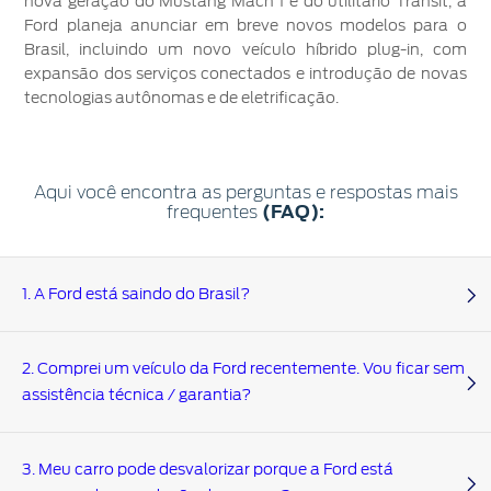
nova geração do Mustang Mach 1 e do utilitário Transit, a
Manuais
Ford planeja anunciar em breve novos modelos para o
Brasil, incluindo um novo veículo híbrido plug-in, com
expansão dos serviços conectados e introdução de novas
tecnologias autônomas e de eletrificação.
Aqui você encontra as perguntas e respostas mais
(FAQ):
frequentes
1. A Ford está saindo do Brasil?
Não, a Ford continua comprometida com os clientes no
2. Comprei um veículo da Ford recentemente. Vou ficar sem
Brasil e na América do Sul com um modelo de negócios
assistência técnica / garantia?
ágil e sustentável baseado em uma linha de veículos
icônicos, conectividade e eletrificação. A Ford estará
ativamente presente no Brasil atendendo seus clientes
Fique tranquilo(a). A Ford estará ativamente presente no
3. Meu carro pode desvalorizar porque a Ford está
com um portfólio de SUVs, picapes e veículos comerciais