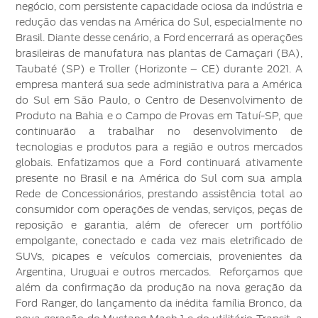
Mercado
negócio, com persistente capacidade ociosa da indústria e
Credit
Conta
Ford
®
Livre
SYNC
redução das vendas na América do Sul, especialmente no
Protect
Proprietários
Brasil. Diante desse cenário, a Ford encerrará as operações
Menu
Criar
Acessórios
App
brasileiras de manufatura nas plantas de Camaçari (BA),
Ford
uma
Garantia
Ford
Taubaté (SP) e Troller (Horizonte – CE) durante 2021. A
Tutoriais
Credit
conta
Ford
empresa manterá sua sede administrativa para a América
(Guia
do Sul em São Paulo, o Centro de Desenvolvimento de
360)
Assistência
Plano
Recuperar
Produto na Bahia e o Campo de Provas em Tatuí-SP, que
Peças
de
Ford
senha
continuarão a trabalhar no desenvolvimento de
Ford
Emergência
Serviço
Sempre
tecnologias e produtos para a região e outros mercados
Leva e
globais. Enfatizamos que a Ford continuará ativamente
Traz
Applink™
presente no Brasil e na América do Sul com sua ampla
Rede de Concessionários, prestando assistência total ao
Revisões
consumidor com operações de vendas, serviços, peças de
Atualização
®
Ford
reposição e garantia, além de oferecer um portfólio
SYNC
empolgante, conectado e cada vez mais eletrificado de
SUVs, picapes e veículos comerciais, provenientes da
Agende
Argentina, Uruguai e outros mercados. Reforçamos que
seu
além da confirmação da produção na nova geração da
Serviço
Ford Ranger, do lançamento da inédita família Bronco, da