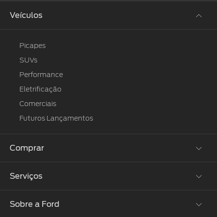
Consumidor.
Veículos
Picapes
SUVs
Performance
Eletrificação
Comerciais
Futuros Lançamentos
Comprar
Serviços
Monte o Seu
Ofertas
Sobre a Ford
®
Atualização SYNC
Concessionárias