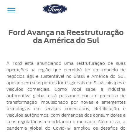
Ir para o conteúdo
Ford Avança na Reestruturação
da América do Sul
Veículos
Ofertas
Comprar
Serviços
Ford
Iniciar
Pro™
sessão
A Ford está anunciando uma restruturação de suas
operações na região que permitirá ter um modelo de
Compre
Serviços
negócios ágil e sustentável no Brasil e América do Sul,
o
apoiado em seus pontos fortes globais em SUVs, picapes e
Iniciar
Seu
veículos comerciais. Como você sabe, a indústria
sessão
Ford
automotiva global está passando por um processo de
Meu
Pós-
Ford
transformação impulsionado por novas e emergentes
Monte
Serviços
Venda
Iniciar
tecnologias em serviços conectados, eletrificação e
o Seu
Financeiros
sessão
veículos autônomos, com demandas dos consumidores e
Minhas
Tecnologia
Recall
itens regulatórios remodelando o mercado. Além disso, a
Experiências
Peças
pandemia global do Covid-19 ampliou os desafios do
Ford
Minha
Ford