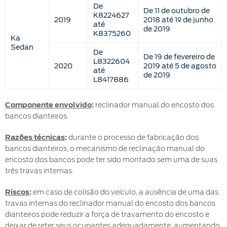
De
Manuais
De 11 de outubro de
K8224627
2019
2018 até 1º de junho
até
de 2019
K8375260
Ka
Sedan
De
De 19 de fevereiro de
L8322604
2020
2019 até 5 de agosto
até
de 2019
L8417886
Componente envolvido
:
reclinador manual do encosto dos
bancos dianteiros.
Razões técnicas
:
durante o processo de fabricação dos
bancos dianteiros, o mecanismo de reclinação manual do
encosto dos bancos pode ter sido montado sem uma de suas
três travas internas.
Riscos
:
em caso de colisão do veículo, a ausência de uma das
travas internas do reclinador manual do encosto dos bancos
dianteiros pode reduzir a força de travamento do encosto e
deixar de reter seus ocupantes adequadamente, aumentando