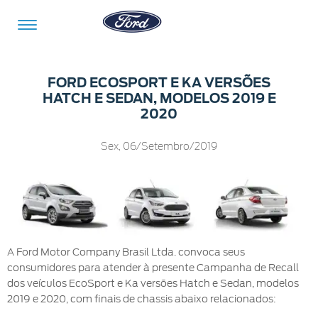
Ir para o conteúdo
FORD ECOSPORT E KA VERSÕES
HATCH E SEDAN, MODELOS 2019 E
2020
Veículos
Ofertas
Comprar
Serviços
Ford
Iniciar
Sex, 06/Setembro/2019
Pro™
sessão
Compre
Serviços
o
Iniciar
Seu
sessão
Ford
Meu
Pós-
Ford
Monte
A Ford Motor Company Brasil Ltda. convoca seus
Serviços
Venda
Iniciar
o Seu
consumidores para atender à presente Campanha de Recall
Financeiros
sessão
dos veículos EcoSport e Ka versões Hatch e Sedan, modelos
Minhas
Tecnologia
Recall
2019 e 2020, com finais de chassis abaixo relacionados:
Experiências
Peças
Ford
Minha
Ford