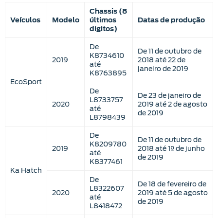
Mercado
Credit
Conta
Ford
®
Livre
SYNC
Chassis (8
Protect
Veículos
Modelo
últimos
Datas de produção
Proprietários
digitos)
Menu
Criar
Acessórios
App
Ford
uma
Garantia
Ford
De
Tutoriais
De 11 de outubro de
Credit
conta
Ford
K8734610
2019
2018 até 22 de
(Guia
até
janeiro de 2019
360)
Assistência
K8763895
Plano
Recuperar
Peças
EcoSport
de
Ford
senha
Ford
De
Emergência
De 23 de janeiro de
Serviço
Sempre
L8733757
2020
2019 até 2 de agosto
Leva e
até
de 2019
L8798439
Traz
Applink™
De
De 11 de outubro de
Revisões
Atualização
K8209780
2019
2018 até 1º de junho
até
®
Ford
SYNC
de 2019
K8377461
Ka Hatch
Agende
De
De 18 de fevereiro de
L8322607
seu
2020
2019 até 5 de agosto
até
Serviço
de 2019
L8418472