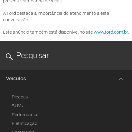
presente campanha de recall.
A Ford destaca a importância do atendimento a esta
convocação.
Este anúncio também está disponível no site
www.ford.com.br
.
Veículos
Picapes
SUVs
Performance
Eletrificação