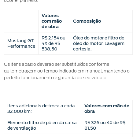
ocorrer primeiro:
Manuais
Valores
com mão
Composição
de obra
R$ 2.154 ou
Óleo do motor e filtro de
Mustang GT
4X de R$
óleo do motor. Lavagem
Performance
538,50
cortesia.
Os itens abaixo deverão ser substituídos conforme
quilometragem ou tempo indicado em manual, mantendo o
perfeito funcionamento e garantia do seu veículo.
Itens adicionais de troca a cada
Valores com mão de
32.000 km:
obra
Elemento filtro de pólen da caixa
R$ 326 ou 4X de R$
de ventilação
81,50