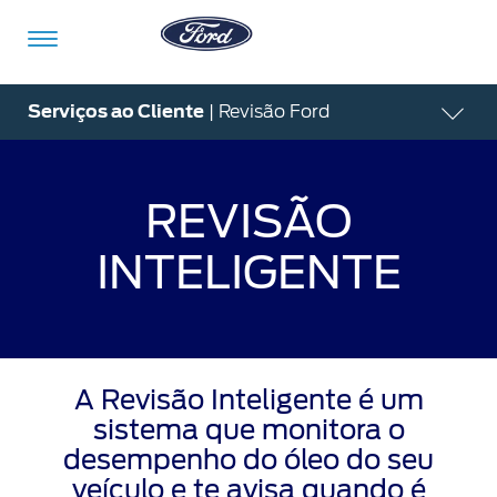
Ir para o conteúdo
Serviços ao Cliente
| Revisão Ford
Veículos
Ofertas
Comprar
Serviços
Ford
Iniciar
REVISÃO
Pro™
sessão
INTELIGENTE
Compre
Serviços
o
Iniciar
Seu
sessão
Ford
Meu
Pós-
Ford
Monte
A Revisão Inteligente é um
Serviços
Venda
Iniciar
o Seu
Financeiros
sistema que monitora o
sessão
Minhas
desempenho do óleo do seu
Tecnologia
Recall
Experiências
Peças
veículo e te avisa quando é
Ford
Minha
Ford