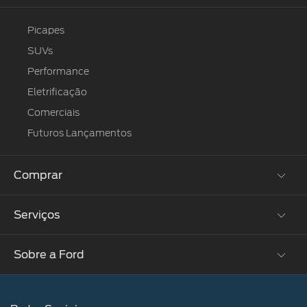
Picapes
SUVs
Performance
Eletrificação
Comerciais
Futuros Lançamentos
Comprar
Serviços
Monte o Seu
Ofertas
Sobre a Ford
®
Atualização SYNC
Concessionárias
Proprietários
Serviços Financeiros
Carreiras
Tutoriais (Guia 360)
Plano Ford Sempre