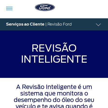
Ir para o conteúdo
Serviços ao Cliente
| Revisão Ford
Veículos
Ofertas
Comprar
Serviços
Ford
Iniciar
REVISÃO
Pro™
sessão
INTELIGENTE
Compre
Serviços
o
Iniciar
Seu
sessão
Ford
Meu
Pós-
Ford
Monte
A Revisão Inteligente é um
Serviços
Venda
Iniciar
o Seu
Financeiros
sistema que monitora o
sessão
Minhas
desempenho do óleo do seu
Tecnologia
Recall
Experiências
Peças
veículo e te avisa quando é
Ford
Minha
Ford