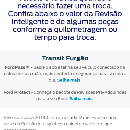
Mercado
Credit
Conta
necessário fazer uma troca.
Ford
®
Livre
SYNC
Protect
Confira abaixo o valor da Revisão
Proprietários
Menu
Criar
Inteligente e de algumas peças
Acessórios
App
Ford
uma
Garantia
conforme a quilometragem ou
Ford
Tutoriais
Credit
conta
Ford
tempo para troca.
(Guia
360)
Assistência
Plano
Recuperar
Peças
de
Ford
senha
Ford
Emergência
Transit Furgão
Serviço
Sempre
Leva e
FordPass™
- Baixe o app e tenha seu veículo conectado na
Traz
Applink™
palma de sua mão, mais conforto e segurança para seu dia a
dia.
Saiba mais
.
Revisões
Atualização
®
Ford
SYNC
Ford Protect
- Conheça o pacote de Revisões Pré-Adquiridas
para o seu Ford.
Saiba mais
.
Agende
seu
Revisão a cada 20.000 km ou a cada 12 meses ou a cada
Serviço
aviso da Revisão Inteligente no painel do veículo, o que