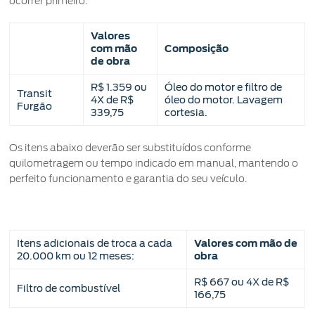
ocorrer primeiro:
Manuais
Valores
com mão
Composição
de obra
R$ 1.359 ou
Óleo do motor e filtro de
Transit
4X de R$
óleo do motor. Lavagem
Furgão
339,75
cortesia.
Os itens abaixo deverão ser substituídos conforme
quilometragem ou tempo indicado em manual, mantendo o
perfeito funcionamento e garantia do seu veículo.
Itens adicionais de troca a cada
Valores com mão de
20.000 km ou 12 meses:
obra
R$ 667 ou 4X de R$
Filtro de combustível
166,75