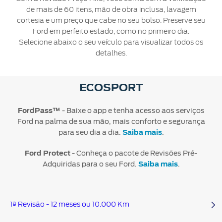
Mercado
Credit
Conta
Ford
de mais de 60 itens, mão de obra inclusa, lavagem
®
Livre
SYNC
Protect
cortesia e um preço que cabe no seu bolso. Preserve seu
Proprietários
Menu
Ford em perfeito estado, como no primeiro dia.
Criar
Acessórios
App
Ford
Selecione abaixo o seu veículo para visualizar todos os
uma
Garantia
Ford
Tutoriais
Credit
detalhes.
conta
Ford
(Guia
360)
Assistência
Plano
Recuperar
Peças
de
ECOSPORT
Ford
senha
Ford
Emergência
Serviço
Sempre
Leva e
FordPass™
- Baixe o app e tenha acesso aos serviços
Traz
Applink™
Ford na palma de sua mão, mais conforto e segurança
para seu dia a dia.
Saiba mais
.
Revisões
Atualização
Ford Protect
- Conheça o pacote de Revisões Pré-
®
Ford
SYNC
Adquiridas para o seu Ford.
Saiba mais
.
Agende
seu
1ª Revisão - 12 meses ou 10.000 Km
Serviço