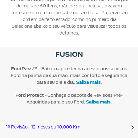
Mercado
Credit
Conta
Ford
de mais de 60 itens, mão de obra inclusa, lavagem
®
Livre
SYNC
Protect
cortesia e um preço que cabe no seu bolso. Preserve seu
Proprietários
Menu
Ford em perfeito estado, como no primeiro dia.
Criar
Acessórios
App
Ford
Selecione abaixo o seu veículo para visualizar todos os
uma
Garantia
Ford
Tutoriais
Credit
detalhes.
conta
Ford
(Guia
360)
Assistência
Plano
Recuperar
Peças
de
FUSION
Ford
senha
Ford
Emergência
Serviço
Sempre
Leva e
FordPass™
- Baixe o app e tenha acesso aos serviços
Traz
Applink™
Ford na palma de sua mão, mais conforto e segurança
para seu dia a dia.
Saiba mais
.
Revisões
Atualização
Ford Protect
- Conheça o pacote de Revisões Pré-
®
Ford
SYNC
Adquiridas para o seu Ford.
Saiba mais
.
Agende
seu
1ª Revisão - 12 meses ou 10.000 Km
Serviço