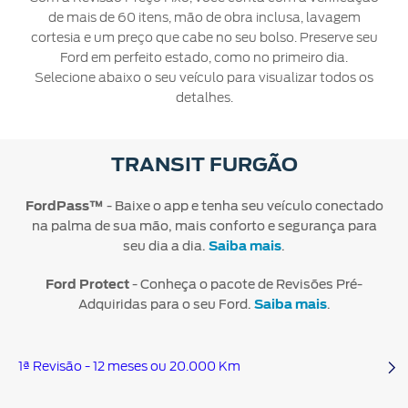
Mercado
Credit
Conta
Ford
de mais de 60 itens, mão de obra inclusa, lavagem
®
Livre
SYNC
Protect
cortesia e um preço que cabe no seu bolso. Preserve seu
Proprietários
Menu
Ford em perfeito estado, como no primeiro dia.
Criar
Acessórios
App
Ford
Selecione abaixo o seu veículo para visualizar todos os
uma
Garantia
Ford
Tutoriais
Credit
detalhes.
conta
Ford
(Guia
360)
Assistência
Plano
Recuperar
Peças
de
TRANSIT FURGÃO
Ford
senha
Ford
Emergência
Serviço
Sempre
Leva e
FordPass™
- Baixe o app e tenha seu veículo conectado
Traz
Applink™
na palma de sua mão, mais conforto e segurança para
seu dia a dia.
Saiba mais
.
Revisões
Atualização
Ford Protect
- Conheça o pacote de Revisões Pré-
®
Ford
SYNC
Adquiridas para o seu Ford.
Saiba mais
.
Agende
seu
1ª Revisão - 12 meses ou 20.000 Km
Serviço