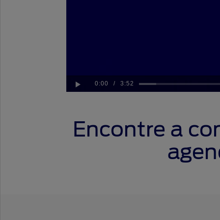
0:00
/
3:52
Play
Encontre a co
agend