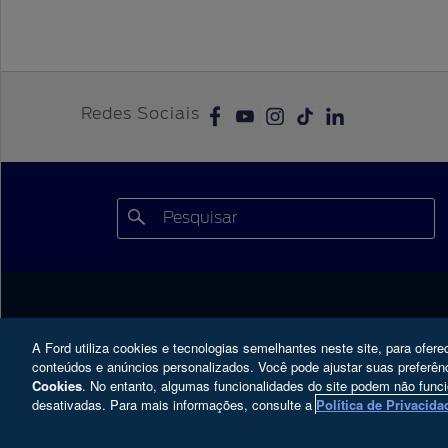
Redes Sociais
Veículos
Comprar
A Ford utiliza cookies e tecnologias semelhantes neste site, para ofere
conteúdos e anúncios personalizados. Você pode ajustar suas prefer
Picapes
Monte o Seu
Cookies
. No entanto, algumas funcionalidades do site podem não func
desativadas. Para mais informações, consulte a
Política de Privacida
SUVs
Ofertas
Performance
Concessionárias