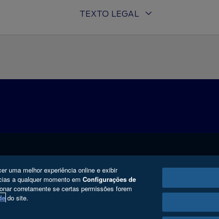
TEXTO LEGAL
Serviços
Sobre a Ford
cer uma melhor experiência online e exibir
ências a qualquer momento em
Configurações de
®
Atualização SYNC
Carreiras
ionar corretamente se certas permissões forem
de
do site.
Proprietários
Programa de Est
Tutoriais (Guia 360)
Ford Enter