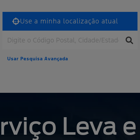
Use a minha localização atual
Usar Pesquisa Avançada
rviço Leva e