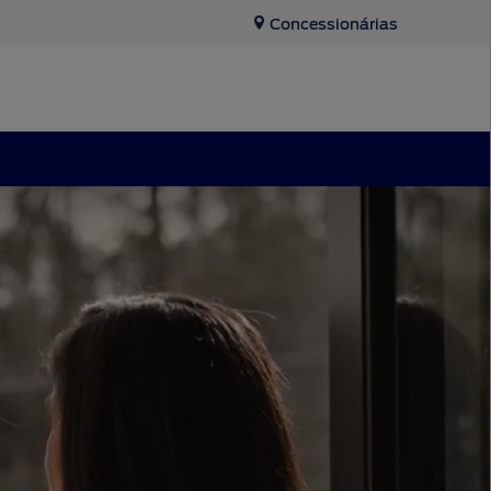
Concessionárias
Tecnologia
SYNC
®
App Ford
Assistência de Emergência
Applink™
Atualização SYNC
®