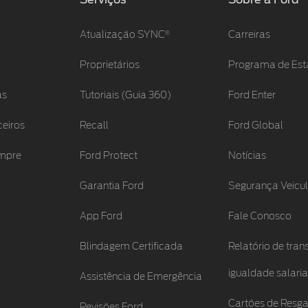
®
Atualização SYNC
Carreiras
Proprietários
Programa de Est
as
Tutoriais (Guia 360)
Ford Enter
ceiros
Recall
Ford Global
empre
Ford Protect
Notícias
Garantia Ford
Segurança Veicul
App Ford
Fale Conosco
Blindagem Certificada
Relatório de tran
igualdade salaria
Assistência de Emergência
Cartões de Resga
Revisões Ford