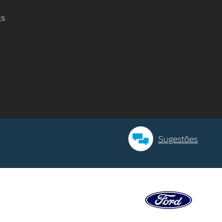
gs
Sugestões