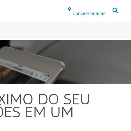
Concessionárias
Tecnologia
SYNC
®
App Ford
Assistência de Emergência
Applink™
Atualização SYNC
®
XIMO DO SEU
ÕES EM UM