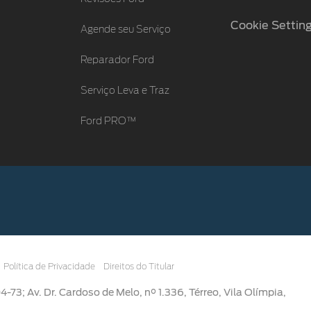
Cookie Settin
Agende seu Serviço
Reparador Ford
Serviço Leva e Traz
Ford PRO™
Política de Privacidade
Direitos do Titular
3; Av. Dr. Cardoso de Melo, n° 1.336, Térreo, Vila Olímpia,