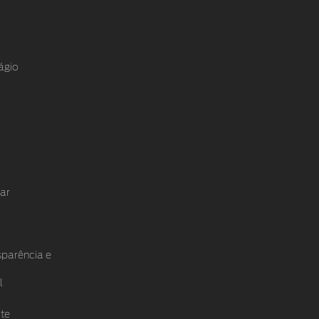
ágio
ar
sparência e
l
te