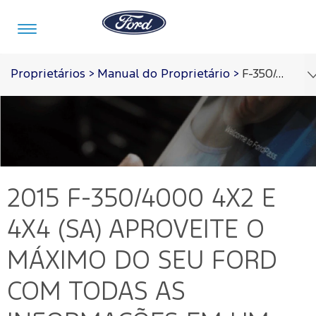
Ir para o conteúdo
Proprietários
>
Manual do Proprietário
>
F-350/4000 4x2 e 4x4 (SA) 2015
Veículos
Ofertas
Comprar
Serviços
Ford
Iniciar
Pro™
sessão
Compre
Serviços
2015 F-350/4000 4X2 E
o
Iniciar
Seu
sessão
Ford
4X4 (SA)
APROVEITE O
Meu
Pós-
Ford
Monte
Serviços
Venda
MÁXIMO DO SEU FORD
Iniciar
o Seu
Financeiros
sessão
Minhas
COM TODAS AS
Tecnologia
Recall
Experiências
Peças
Ford
Minha
Ford