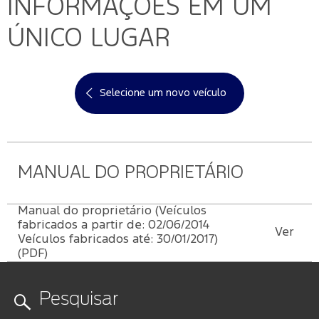
Mercado
INFORMAÇÕES EM UM
Credit
Conta
Ford
Livre
SYNC
®
Protect
ÚNICO LUGAR
Proprietários
Menu
Criar
Acessórios
App
Ford
uma
Garantia
Ford
Tutoriais
Credit
conta
Ford
(Guia
Selecione um novo veículo
360)
Assistência
Plano
Recuperar
Peças
de
Ford
senha
Ford
Emergência
Serviço
Sempre
Leva e
MANUAL DO PROPRIETÁRIO
Traz
Applink™
Revisões
Atualização
Manual do proprietário (Veículos
Ford
fabricados a partir de: 02/06/2014
SYNC
®
Ver
Veículos fabricados até: 30/01/2017)
(PDF)
Agende
seu
Serviço