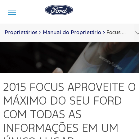
Ir para o conteúdo
Proprietários
>
Manual do Proprietário
>
Focus 2015
Veículos
Ofertas
Comprar
Serviços
Ford
Iniciar
Pro™
sessão
Compre
Serviços
2015 FOCUS
APROVEITE O
o
Iniciar
Seu
sessão
Ford
MÁXIMO DO SEU FORD
Meu
Pós-
Ford
Monte
Serviços
Venda
COM TODAS AS
Iniciar
o Seu
Financeiros
sessão
Minhas
INFORMAÇÕES EM UM
Tecnologia
Recall
Experiências
Peças
Ford
Minha
Ford