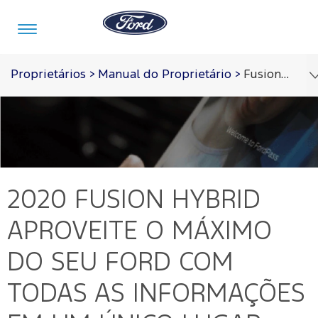
Ir para o conteúdo
Proprietários
>
Manual do Proprietário
>
Fusion Hybrid 2020
Veículos
Ofertas
Comprar
Serviços
Ford
Iniciar
Pro™
sessão
Compre
Serviços
2020 FUSION HYBRID
o
Iniciar
Seu
sessão
Ford
APROVEITE O MÁXIMO
Meu
Pós-
Ford
Monte
Serviços
Venda
DO SEU FORD COM
Iniciar
o Seu
Financeiros
sessão
Minhas
TODAS AS INFORMAÇÕES
Tecnologia
Recall
Experiências
Peças
Ford
Minha
Ford