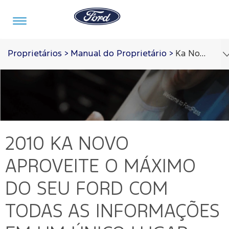
Ir para o conteúdo
Proprietários
>
Manual do Proprietário
>
Ka Novo 2010
Veículos
Ofertas
Comprar
Serviços
Ford
Iniciar
Pro™
sessão
Compre
Serviços
2010 KA NOVO
o
Iniciar
Seu
sessão
Ford
APROVEITE O MÁXIMO
Meu
Pós-
Ford
Monte
Serviços
Venda
DO SEU FORD COM
Iniciar
o Seu
Financeiros
sessão
Minhas
TODAS AS INFORMAÇÕES
Tecnologia
Recall
Experiências
Peças
Ford
Minha
Ford