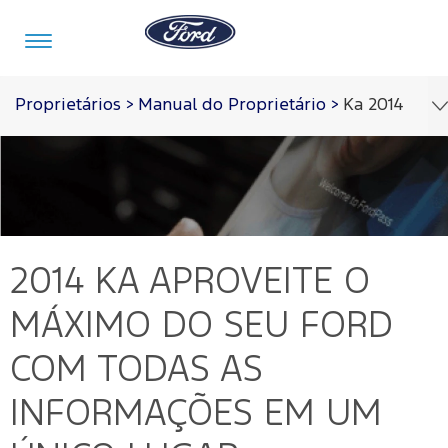
Ir para o conteúdo
Proprietários
>
Manual do Proprietário
>
Ka 2014
Veículos
Ofertas
Comprar
Serviços
Ford
Iniciar
Pro™
sessão
Compre
Serviços
2014 KA
APROVEITE O
o
Iniciar
Seu
sessão
Ford
MÁXIMO DO SEU FORD
Meu
Pós-
Ford
Monte
Serviços
Venda
COM TODAS AS
Iniciar
o Seu
Financeiros
sessão
Minhas
INFORMAÇÕES EM UM
Tecnologia
Recall
Experiências
Peças
Ford
Minha
Ford