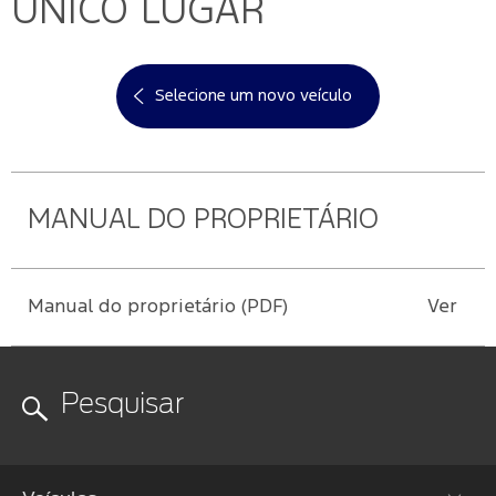
Mercado
ÚNICO LUGAR
Credit
Conta
Ford
Livre
SYNC
®
Protect
Proprietários
Menu
Criar
Acessórios
App
Ford
uma
Selecione um novo veículo
Garantia
Ford
Tutoriais
Credit
conta
Ford
(Guia
360)
Assistência
Plano
Recuperar
Peças
de
Ford
senha
Ford
Emergência
MANUAL DO PROPRIETÁRIO
Serviço
Sempre
Leva e
Traz
Applink™
Manual do proprietário (PDF)
Ver
Revisões
Atualização
Ford
SYNC
®
Agende
seu
Serviço