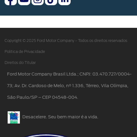
Garantia Ford
Notícias
App Ford
Segurança Veicular
Blindagem Certificada
Fale Conosco
Copyright © 2025 Ford Motor Company - Todos os direitos reservados
Assistência de Emergência
Relatório de transparência e igualdade salarial
Política de Privacidade
Revisões Ford
Direitos do Titular
Cartões de Resgate
Agende seu Serviço
Ford Motor Company Brasil Ltda.; CNPJ: 03.470.727/0004-
Cookie Settings
Reparador Ford
73; Av. Dr. Cardoso de Melo, n° 1.336, Térreo, Vila Olímpia,
São Paulo/SP – CEP 04548-004.
Serviço Leva e Traz
Ford PRO™
Desacelere. Seu bem maior é a vida.