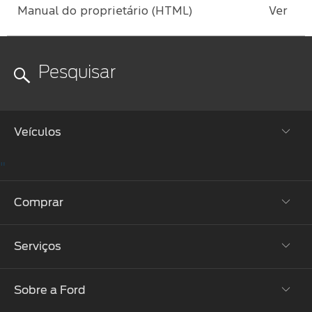
Manuais
Manual do proprietário (HTML)
Ver
Veículos
"
Picapes
Comprar
SUVs
Serviços
Performance
Monte o Seu
Eletrificação
Ofertas
Sobre a Ford
Atualização SYNC
®
Comerciais