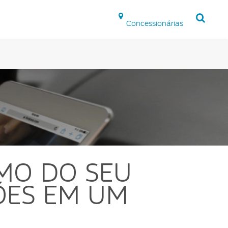
Concessionárias
Tecnologia
SYNC
®
App Ford
Assistência de Emergência
Applink™
Atualização SYNC
®
MO DO SEU
ÕES EM UM