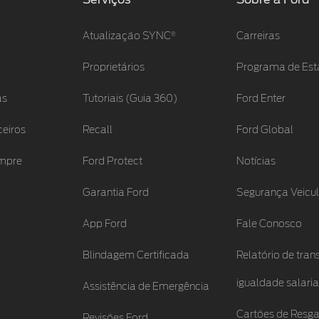
®
Atualização SYNC
Carreiras
Proprietários
Programa de Est
as
Tutoriais (Guia 360)
Ford Enter
ceiros
Recall
Ford Global
empre
Ford Protect
Notícias
Garantia Ford
Segurança Veicul
App Ford
Fale Conosco
Blindagem Certificada
Relatório de tran
igualdade salaria
Assistência de Emergência
Cartões de Resga
Revisões Ford