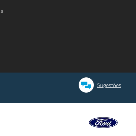
gs
Sugestões