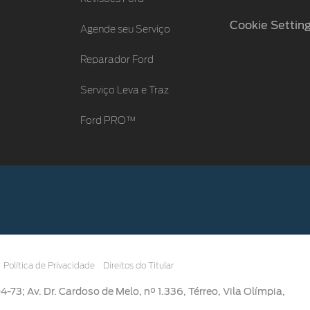
Cookie Settin
Agende seu Serviço
Reparador Ford
Serviço Leva e Traz
Ford PRO™
Política de Privacidade
Direitos do Titular
3; Av. Dr. Cardoso de Melo, n° 1.336, Térreo, Vila Olímpia,