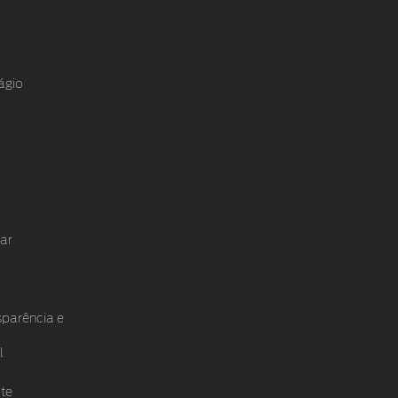
ágio
ar
sparência e
l
te