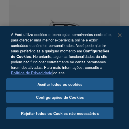
A Ford utiliza cookies e tecnologias semelhantes neste site,
para oferecer uma melhor experiência online e exibir
conteúdos e anúncios personalizados. Você pode ajustar
suas preferências a qualquer momento em
Configurações
de Cookies
. No entanto, algumas funcionalidades do site
podem não funcionar corretamente se certas permissões
forem desativadas. Para mais informações, consulte a
Ranger XLS 3.0 4x4 V6
Política de Privacidade
do site.
1
A partir de
Aceitar todos os cookies
Configurações de Cookies
Explore o Veículo
Rejeitar todos os Cookies não necessários
Solicite uma Proposta