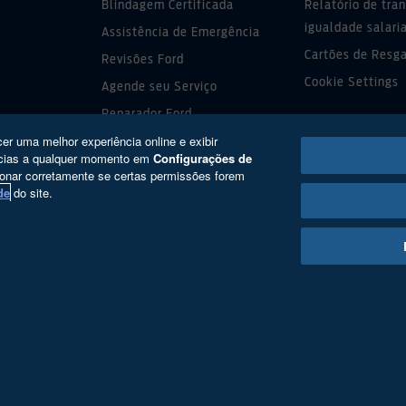
Blindagem Certificada
Relatório de tra
igualdade salari
Assistência de Emergência
Cartões de Resg
Revisões Ford
Cookie Settings
Agende seu Serviço
Reparador Ford
cer uma melhor experiência online e exibir
Serviço Leva e Traz
ências a qualquer momento em
Configurações de
Ford PRO™
ionar corretamente se certas permissões forem
de
do site.
tos reservados
Política de Privacidade
Direitos do Titular
03.470.727/0004-73; Av. Dr. Cardoso de Melo, n° 1.336, T
a.