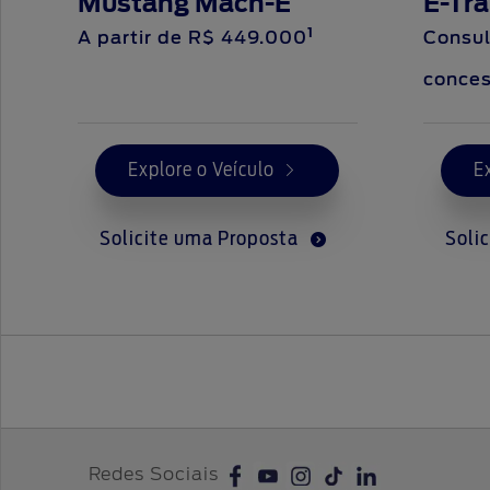
Mustang Mach-E
E-Tra
1
A partir de
R$ 449.000
Consul
conces
Explore o Veículo
E
Solicite uma Proposta
Soli
Redes Sociais