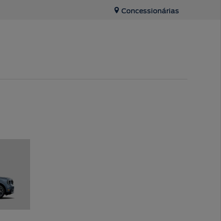
Concessionárias
Tecnologia
SYNC
®
App Ford
Assistência de Emergência
Applink™
Atualização SYNC
®