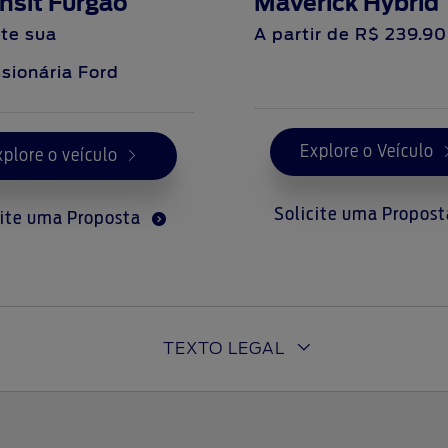
nsit Furgão
Maverick Hybrid
te sua
A partir de
R$ 239.9
sionária Ford
Explore o Veículo
xplore o veículo
Solicite uma Propos
cite uma Proposta
TEXTO LEGAL