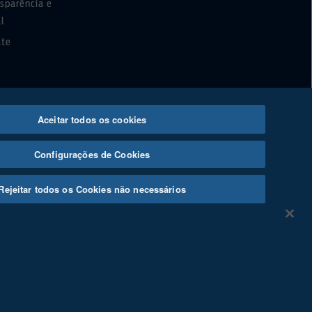
nsparência e
al
ate
Aceitar todos os cookies
Configurações de Cookies
Rejeitar todos os Cookies não necessários
érreo, Vila Olímpia, São