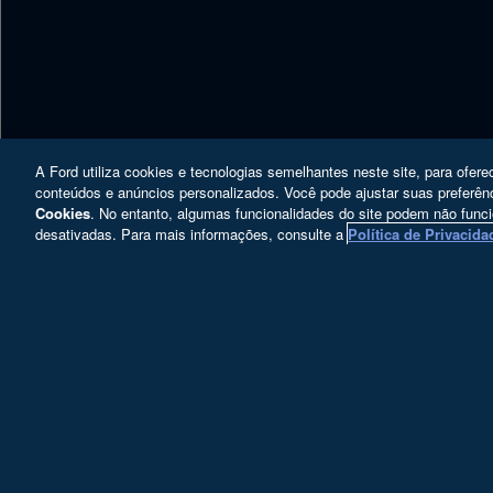
A Ford utiliza cookies e tecnologias semelhantes neste site, para ofere
conteúdos e anúncios personalizados. Você pode ajustar suas prefer
Cookies
. No entanto, algumas funcionalidades do site podem não func
desativadas. Para mais informações, consulte a
Política de Privacida
Copyright © 2025 Ford Motor Company - Todos os direi
Ford Motor Company Brasil Ltda.; CNPJ: 
Paulo/SP – CEP 04548-004.
Desacelere. Seu bem maior é a vid