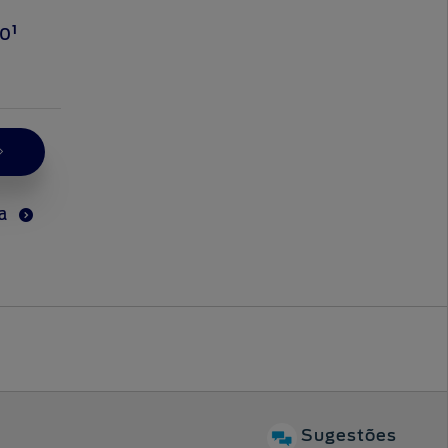
1
00
ta
Sugestões