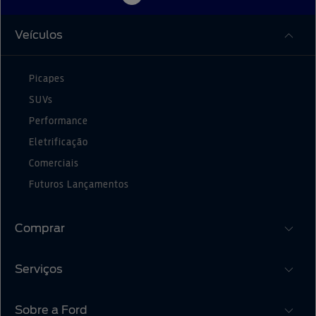
Veículos
Picapes
SUVs
Performance
Eletrificação
Comerciais
Futuros Lançamentos
Comprar
Serviços
Monte o Seu
Ofertas
Sobre a Ford
®
Atualização SYNC
Concessionárias