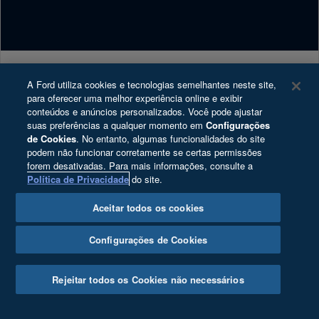
Proprietários
Serviços Financeiros
Carreiras
Tutoriais (Guia 360)
Plano Ford Sempre
Programa de Estágio
Recall
Ford Enter
Ford Protect
A Ford utiliza cookies e tecnologias semelhantes neste site,
Copyright © 2025 Ford Motor Company - Todos os direitos reservados
para oferecer uma melhor experiência online e exibir
Ford Global
Garantia Ford
Política de Privacidade
conteúdos e anúncios personalizados. Você pode ajustar
suas preferências a qualquer momento em
Configurações
Notícias
App Ford
Direitos do Titular
de Cookies
. No entanto, algumas funcionalidades do site
Segurança Veicular
Blindagem Certificada
podem não funcionar corretamente se certas permissões
Ford Motor Company Brasil Ltda.; CNPJ:
forem desativadas. Para mais informações, consulte a
Fale Conosco
Assistência de Emergência
03.470.727/0004-73; Av. Dr. Cardoso de Melo, n°
Política de Privacidade
do site.
Relatório de transparência e igualdade salarial
Revisões Ford
1.336, Térreo, Vila Olímpia, São Paulo/SP – CEP
Aceitar todos os cookies
04548-004.
Cartões de Resgate
Agende seu Serviço
Cookie Settings
Reparador Ford
Configurações de Cookies
Desacelere. Seu bem maior é a vida.
Serviço Leva e Traz
Ford PRO™
Rejeitar todos os Cookies não necessários