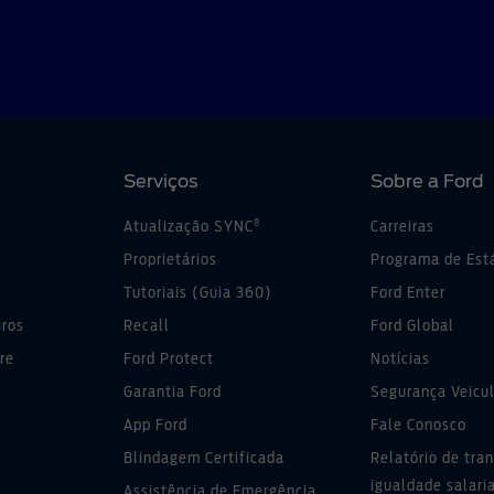
Serviços
Sobre a Ford
®
Atualização SYNC
Carreiras
Proprietários
Programa de Est
Tutoriais (Guia 360)
Ford Enter
iros
Recall
Ford Global
re
Ford Protect
Notícias
Garantia Ford
Segurança Veicul
App Ford
Fale Conosco
Blindagem Certificada
Relatório de tra
igualdade salari
Assistência de Emergência