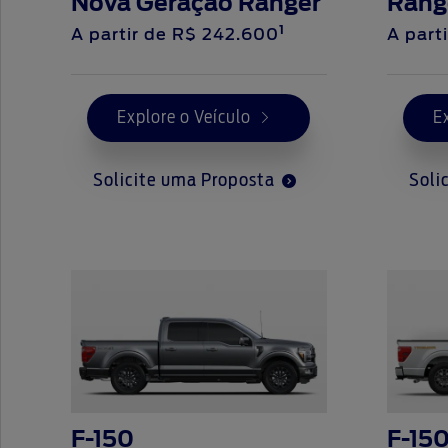
Nova Geração Ranger
Rang
1
A
partir de
R$ 242.600
A
part
Explore o Veículo
E
Solicite uma Proposta
Soli
F-150
F-15