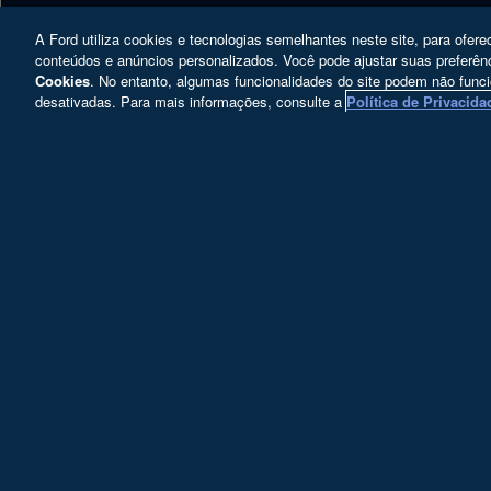
A Ford utiliza cookies e tecnologias semelhantes neste site, para ofere
conteúdos e anúncios personalizados. Você pode ajustar suas prefer
Cookies
. No entanto, algumas funcionalidades do site podem não func
desativadas. Para mais informações, consulte a
Política de Privacida
Copyright © 2025 Ford Motor Company - Todos os direi
Ford Motor Company Brasil Ltda.; CNPJ: 
Paulo/SP – CEP 04548-004.
Desacelere. Seu bem maior é a vid