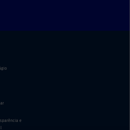
ágio
ar
nsparência e
al