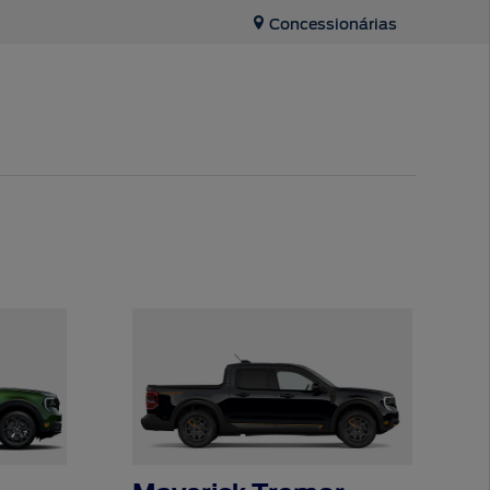
Concessionárias
Tecnologia
SYNC
®
App Ford
Assistência de Emergência
Applink™
Atualização SYNC
®