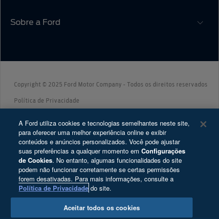
Ofertas
Sobre a Ford
®
Atualização SYNC
Concessionárias
Proprietários
Serviços Financeiros
Carreiras
Tutoriais (Guia 360)
Plano Ford Sempre
Programa de Estágio
Recall
Ford Enter
Ford Protect
Copyright © 2025 Ford Motor Company - Todos os direitos reservados
Ford Global
Garantia Ford
Política de Privacidade
Notícias
App Ford
Direitos do Titular
A Ford utiliza cookies e tecnologias semelhantes neste site,
Segurança Veicular
Blindagem Certificada
para oferecer uma melhor experiência online e exibir
Ford Motor Company Brasil Ltda.; CNPJ:
conteúdos e anúncios personalizados. Você pode ajustar
Fale Conosco
Assistência de Emergência
03.470.727/0004-73; Av. Dr. Cardoso de Melo, n°
suas preferências a qualquer momento em
Configurações
Relatório de transparência e igualdade salarial
Revisões Ford
1.336, Térreo, Vila Olímpia, São Paulo/SP – CEP
de Cookies
. No entanto, algumas funcionalidades do site
podem não funcionar corretamente se certas permissões
04548-004.
Cartões de Resgate
Agende seu Serviço
forem desativadas. Para mais informações, consulte a
Cookie Settings
Reparador Ford
Política de Privacidade
do site.
Desacelere. Seu bem maior é a vida.
Serviço Leva e Traz
Aceitar todos os cookies
Ford PRO™