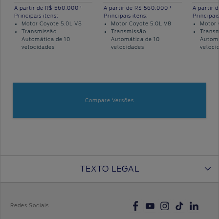
Proprietários
Protect
Menu
App
Criar
1
1
A partir de
R$ 560.000
A partir de
R$ 560.000
A partir 
Ford
Principais itens:
Principais itens:
Principais
Ford
Acessórios
uma
Motor Coyote 5.0L V8
Motor Coyote 5.0L V8
Motor 
Tutoriais
Credit
Garantia
conta
Transmissão
Transmissão
Trans
(Guia
Ford
Automática de 10
Automática de 10
Automá
Assistência
360)
velocidades
velocidades
veloci
Plano
de
Recuperar
Ford
Peças
Emergência
senha
Serviço
Sempre
Ford
Leva e
Applink™
Traz
Compare Versões
Atualização
Revisões
SYNC
®
Ford
Agende
seu
TEXTO LEGAL
Serviço
Manuais
Redes Sociais