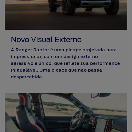
Proprietários
Protect
Menu
App
Criar
Ford
Ford
Acessórios
uma
Tutoriais
Credit
Garantia
conta
(Guia
Ford
Assistência
360)
Plano
de
Recuperar
Novo Visual Externo
Ford
Peças
Emergência
senha
Serviço
Sempre
Ford
A Ranger Raptor é uma picape projetada para
Leva e
Applink™
Traz
impressionar, com um design externo
agressivo e único, que reflete sua performance
Atualização
inigualável. Uma picape que não passa
Revisões
SYNC
®
despercebida.
Ford
Agende
seu
Serviço
Manuais