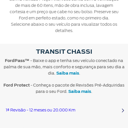
Mercado
Credit
Conta
Ford
de mais de 60 itens, mão de obra inclusa, lavagem
®
Livre
SYNC
Protect
cortesia e um preço que cabe no seu bolso. Preserve seu
Proprietários
Menu
Ford em perfeito estado, como no primeiro dia.
Criar
Acessórios
App
Ford
Selecione abaixo o seu veículo para visualizar todos os
uma
Garantia
Ford
Tutoriais
Credit
detalhes.
conta
Ford
(Guia
360)
Assistência
Plano
Recuperar
Peças
de
TRANSIT CHASSI
Ford
senha
Ford
Emergência
Serviço
Sempre
FordPass™
- Baixe o app e tenha seu veículo conectado na
Leva e
palma de sua mão, mais conforto e segurança para seu dia a
Traz
Applink™
dia.
Saiba mais
.
Revisões
Atualização
Ford Protect
- Conheça o pacote de Revisões Pré-Adquiridas
®
Ford
SYNC
para o seu Ford.
Saiba mais
.
Agende
1ª Revisão - 12 meses ou 20.000 Km
seu
Serviço