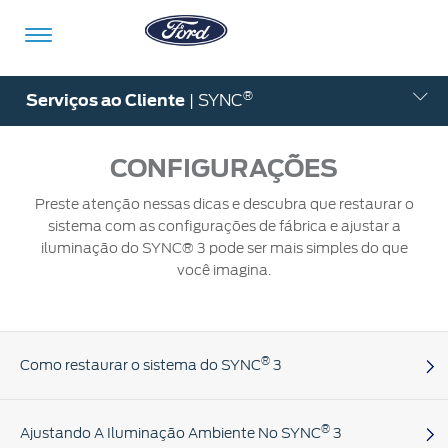
Ir para o conteúdo
®
Serviços ao Cliente
| SYNC
CONFIGURAÇÕES
Veículos
Ofertas
Comprar
Serviços
Ford
Iniciar
Preste atenção nessas dicas e descubra que restaurar o
Pro™
sessão
sistema com as configurações de fábrica e ajustar a
iluminação do SYNC® 3 pode ser mais simples do que
Compre
Serviços
você imagina.
o
Iniciar
Seu
sessão
Ford
Meu
Pós-
Ford
Monte
Serviços
Venda
Iniciar
®
Como restaurar o sistema do SYNC
3
o Seu
Financeiros
sessão
Minhas
®
A restauração do sistema retorna o sistema SYNC
3 para as
Tecnologia
Recall
Experiências
Peças
®
configurações de fábrica.
Ajustando A Iluminação Ambiente No SYNC
3
Ford
Minha
Ford