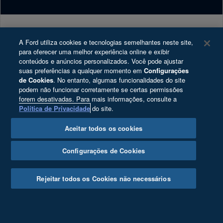
Carreiras
Tutoriais (Guia 360)
Plano Ford Sempre
Programa de Estágio
Recall
Ford Enter
Ford Protect
Copyright © 2025 Ford Motor Company - Todos os direitos reservados
A Ford utiliza cookies e tecnologias semelhantes neste site,
para oferecer uma melhor experiência online e exibir
Ford Global
Garantia Ford
Política de Privacidade
conteúdos e anúncios personalizados. Você pode ajustar
Notícias
App Ford
suas preferências a qualquer momento em
Configurações
Direitos do Titular
de Cookies
. No entanto, algumas funcionalidades do site
Segurança Veicular
Blindagem Certificada
podem não funcionar corretamente se certas permissões
Ford Motor Company Brasil Ltda.; CNPJ:
Fale Conosco
Assistência de Emergência
forem desativadas. Para mais informações, consulte a
03.470.727/0004-73; Av. Dr. Cardoso de Melo, n°
Política de Privacidade
do site.
Relatório de transparência e igualdade salarial
Revisões Ford
1.336, Térreo, Vila Olímpia, São Paulo/SP – CEP
04548-004.
Cartões de Resgate
Agende seu Serviço
Aceitar todos os cookies
Cookie Settings
Reparador Ford
Configurações de Cookies
Desacelere. Seu bem maior é a vida.
Serviço Leva e Traz
Ford PRO™
Rejeitar todos os Cookies não necessários