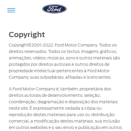
Ir para o conteúdo
Copyright
Copyright©2001-2022, Ford Motor Company. Todos os
direitos reservados. Todos os textos, imagens, gráficos,
Veículos
Ofertas
Comprar
Serviços
Ford
Iniciar
animações, vídeos, músicas, sons e outros materiais são
Pro™
sessão
protegidos por direitos autorais e outros direitos de
propriedade intelectual pertencentes à Ford Motor
Compre
Serviços
Company, suas subsidiárias, afiliadas e licenciantes.
o
Iniciar
Seu
A Ford Motor Company é, também, proprietária dos
sessão
Ford
direitos autorais de desenvolvimento, seleção,
Meu
Pós-
Ford
coordenação, diagramação e disposição dos materiais
Monte
Serviços
Venda
Iniciar
neste site. É expressamente vedada a cópia ou
o Seu
Financeiros
sessão
reprodução destes materiais para uso ou distribuição
Minhas
Tecnologia
Recall
comercial, a modificação destes materiais, sua inclusão
Experiências
Peças
em outros websites e o seu envio e publicação em outros
Ford
Minha
Ford