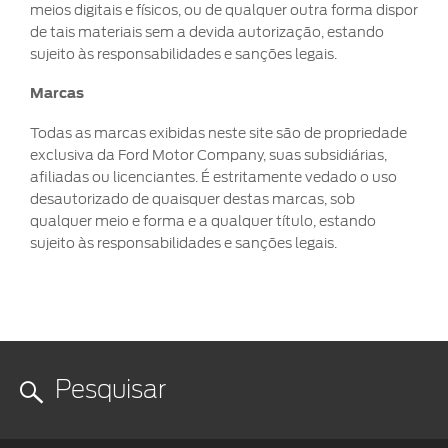
Mercado
meios digitais e físicos, ou de qualquer outra forma dispor
Credit
Conta
Ford
®
Livre
SYNC
de tais materiais sem a devida autorização, estando
Protect
Proprietários
sujeito às responsabilidades e sanções legais.
Menu
Criar
Acessórios
App
Ford
uma
Garantia
Marcas
Ford
Tutoriais
Credit
conta
Ford
(Guia
Todas as marcas exibidas neste site são de propriedade
360)
Assistência
exclusiva da Ford Motor Company, suas subsidiárias,
Plano
Recuperar
Peças
de
afiliadas ou licenciantes. É estritamente vedado o uso
Ford
senha
Ford
Emergência
Serviço
desautorizado de quaisquer destas marcas, sob
Sempre
Leva e
qualquer meio e forma e a qualquer título, estando
Traz
sujeito às responsabilidades e sanções legais.
Applink™
Revisões
Atualização
®
Ford
SYNC
Agende
seu
Serviço