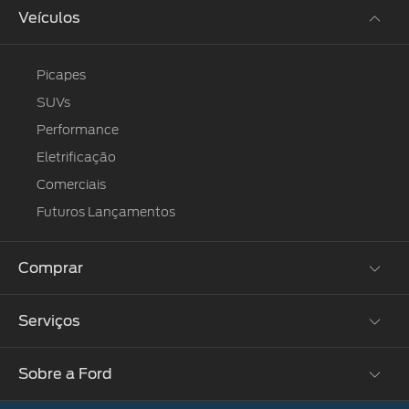
Manuais
Veículos
Picapes
SUVs
Performance
Eletrificação
Comerciais
Futuros Lançamentos
Comprar
Serviços
Monte o Seu
Ofertas
Sobre a Ford
®
Atualização SYNC
Concessionárias
Proprietários
Serviços Financeiros